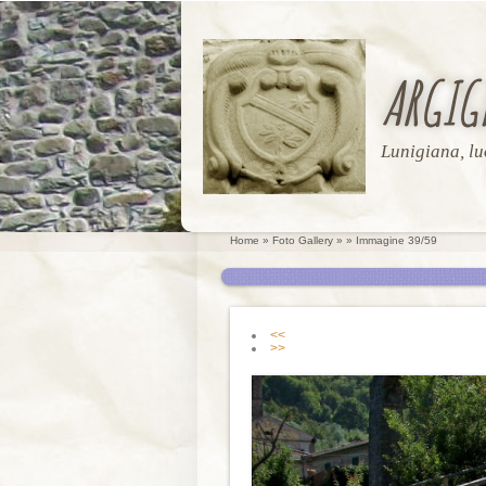
ARGIG
Lunigiana, lu
Home
»
Foto Gallery
»
» Immagine 39/59
<<
>>